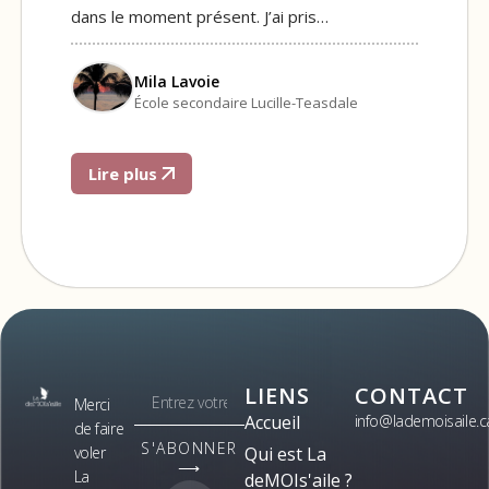
dans le moment présent. J’ai pris…
Mila Lavoie
École secondaire Lucille-Teasdale
Lire plus
LIENS
CONTACT
Merci
Accueil
info@lademoisaile.c
de faire
S'ABONNER
voler
Qui est La
⟶
La
deMOIs'aile ?