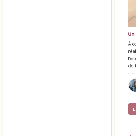
Un 
À c
réa
l’i
de 
L