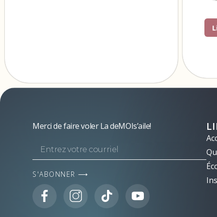
L
L
Merci de faire voler La deMOIs’aile!
Acc
Qui
Éc
S'ABONNER ⟶
Ins