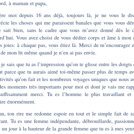
rd, à maman et papa,
ère moi depuis 16 ans déjà, toujours là, je ne vous le dis
récie les choses qui me paraissent banales que vous vous dé
 sait bien, sans le cadre que vous m’avez donné dès le dé
rd’hui. Vous avez choisi de vous dédier corps et âme à mon 
s joies: à chaque pas, vous étiez là. Merci de m’encourager
r de mon lit même quand je n’en ai pas envie.
 je sais que tu as l’impression qu’on te glisse entre les doigt
ut parce que tu aurais aimé toi-même passer plus de temps a
ctivités qu’on fait et les nombreux voyages uniques que nous 
des moments très importants pour moi et dont je vais me rapp
suffisamment merci. Tu es l’homme le plus travaillant et 
mire énormément.
, ton rire me redonne espoir en tout et le simple fait de sav
rant. Tu es une femme indépendante, débrouillarde, passionn
e un jour à la hauteur de la grande femme que tu es à mes ye