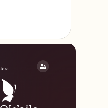
le.ca