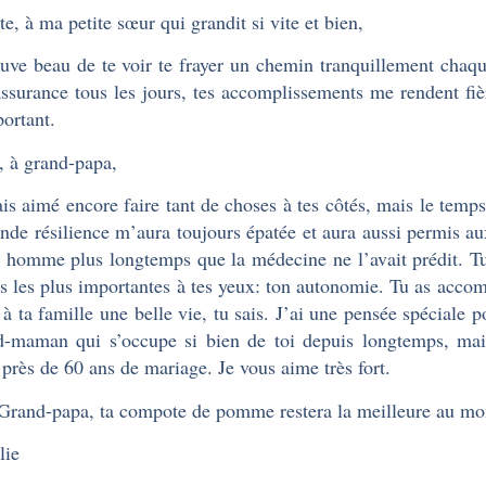
te, à ma petite sœur qui grandit si vite et bien,
ouve beau de te voir te frayer un chemin tranquillement chaqu
assurance tous les jours, tes accomplissements me rendent fière
portant.
, à grand-papa,
ais aimé encore faire tant de choses à tes côtés, mais le temp
ande résilience m’aura toujours épatée et aura aussi permis au
 homme plus longtemps que la médecine ne l’avait prédit. Tu 
s les plus importantes à tes yeux: ton autonomie. Tu as accom
t à ta famille une belle vie, tu sais. J’ai une pensée spéciale
-maman qui s’occupe si bien de toi depuis longtemps, mais
 près de 60 ans de mariage. Je vous aime très fort.
 Grand-papa, ta compote de pomme restera la meilleure au m
lie