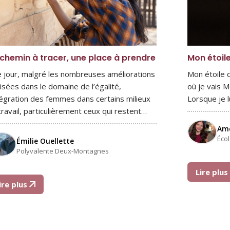
chemin à tracer, une place à prendre
Mon étoil
e jour, malgré les nombreuses améliorations
Mon étoile d
lisées dans le domaine de l’égalité,
où je vais M
ntégration des femmes dans certains milieux
Lorsque je 
travail, particulièrement ceux qui restent…
Amé
Éco
Émilie Ouellette
Polyvalente Deux-Montagnes
Lire plu
ire plus