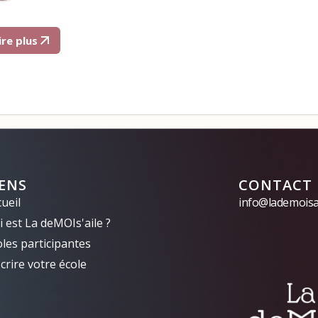
ire plus
IENS
CONTACT
ueil
info@lademoisai
 est La deMOIs'aile ?
oles participantes
crire votre école