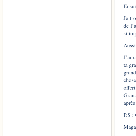
Ensui
Je tr
de l’
si im
Aussi
J’aur
ta gr
grand
chose
offer
Grand
après
P.S :
Maga