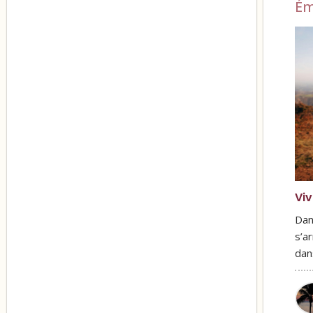
Ém
Viv
Dan
s’ar
dan