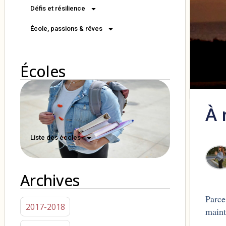
Défis et résilience
École, passions & rêves
Écoles
À 
Liste des écoles
Archives
Parce
2017-2018
main