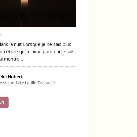
e
ans la nuit Lorsque je ne sais plus
on étoile qui m’aime pour qui je suis
lui montre…
lie Hubert
le secondaire Lucille-Teasdale
s