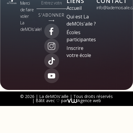
LIENS
CONTACT
Merci
Accueil
info@lademoisaile.c
de faire
S'ABONNER
voler
Qui est La
⟶
La
deMOIs'aile ?
deMOIs’aile!
Écoles
participantes
Inscrire
votre école
© 2026 | La deMOIs'aille | Tous droits réservés
| Bâtit avec ♡ par
Agence web