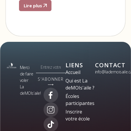
Lire plus
LIENS
CONTACT
Merci
Accueil
info@lademoisaile.c
de faire
S'ABONNER
voler
Qui est La
⟶
La
deMOIs'aile ?
deMOIs’aile!
Écoles
participantes
Inscrire
votre école