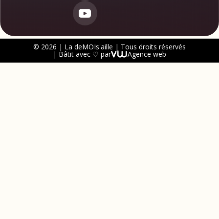
© 2026 | La deMOIs'aille | Tous droits réservés
| Bâtit avec ♡ par
Agence web