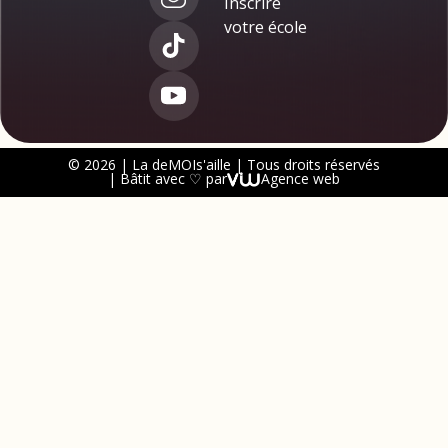
Inscrire
votre école
© 2026 | La deMOIs'aille | Tous droits réservés
| Bâtit avec ♡ par
Agence web