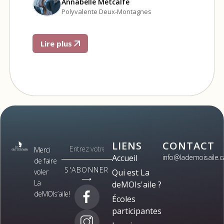
Annabelle Metcalfe
Polyvalente Deux-Montagnes
Lire plus
LIENS
CONTACT
Merci
Accueil
info@lademoisaile.c
de faire
S'ABONNER
voler
Qui est La
⟶
La
deMOIs'aile ?
deMOIs’aile!
Écoles
participantes