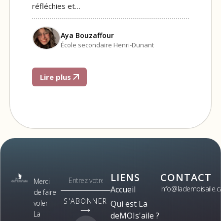
réfléchies et…
Aya Bouzaffour
École secondaire Henri-Dunant
Lire plus
LIENS
CONTACT
Merci
Accueil
info@lademoisaile.c
de faire
S'ABONNER
voler
Qui est La
⟶
La
deMOIs'aile ?