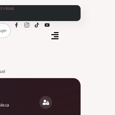
ez-nous
us!
le.ca