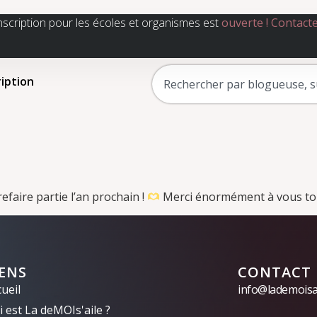
nscription pour les écoles et organismes est
ouverte !
Contact
ription
efaire partie l’an prochain !
Merci énormément à vous to
IENS
CONTACT
ueil
info@lademoisai
 est La deMOIs'aile ?