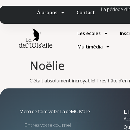
La période d'i
À propos
Contact
Les écoles
Insc
Multimédia
Noëlie
C’était absolument incroyable! Très hâte d’en r
L
Merci de faire voler La deMOIs’aile!
Acc
Qui