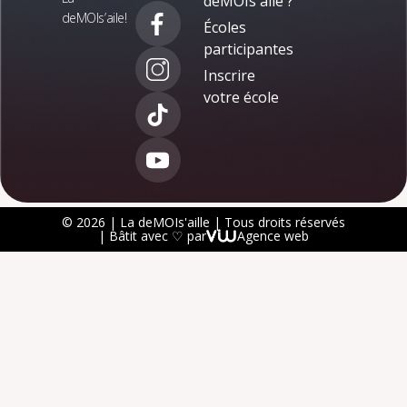
deMOIs'aile ?
deMOIs’aile!
Écoles
participantes
Inscrire
votre école
© 2026 | La deMOIs'aille | Tous droits réservés
| Bâtit avec ♡ par
Agence web