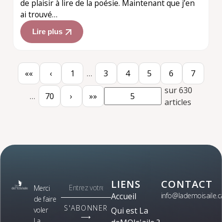
de plaisir à lire de la poésie. Maintenant que j’en
ai trouvé…
Lire plus
««
‹
1
…
3
4
5
6
7
sur 630
…
70
›
»»
articles
LIENS
CONTACT
Merci
Accueil
info@lademoisaile.c
de faire
S'ABONNER
voler
Qui est La
⟶
La