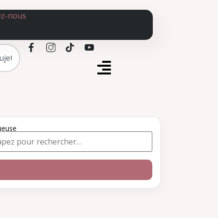
ez-nous
ueuse