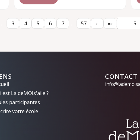
…
3
4
5
6
7
…
57
›
»»
IENS
CONTACT
ueil
info@lademoisai
 est La deMOIs'aile ?
oles participantes
crire votre école