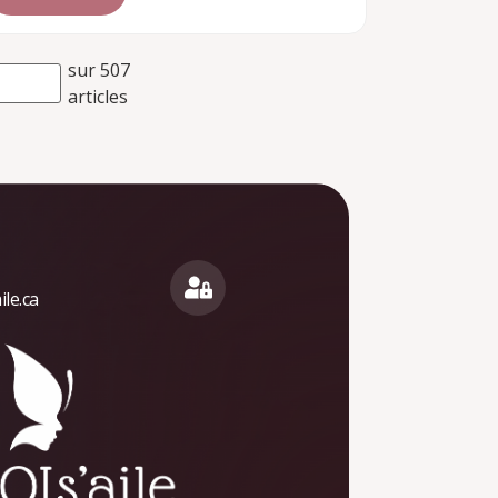
sur 507
articles
le.ca