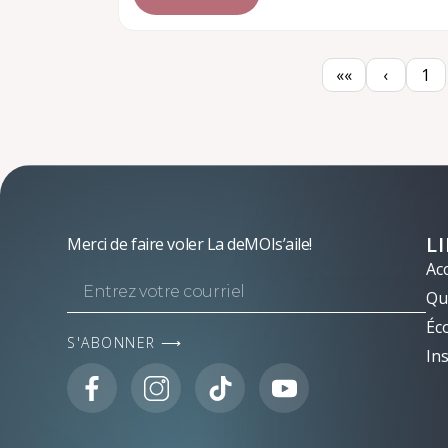
««
‹
1
L
Merci de faire voler La deMOIs’aile!
Acc
Qui
Éc
S'ABONNER ⟶
Ins