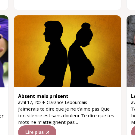
Absent mais présent
L
avril 17, 2024
•
Clarance Lebourdais
av
J’aimerais te dire que je ne t’aime pas Que
T
ton silence est sans douleur Te dire que tes
b
er
mots ne m’atteignent pas…
M
Lire plus