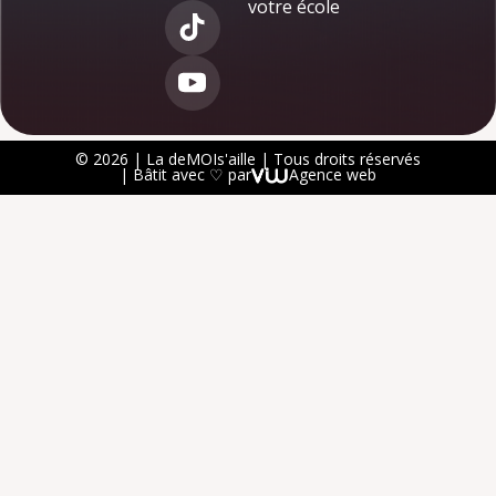
votre école
© 2026 | La deMOIs'aille | Tous droits réservés
| Bâtit avec ♡ par
Agence web