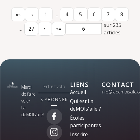
««
‹
1
…
4
5
6
7
8
sur 235
…
27
›
»»
articles
LIENS
CONTACT
Merci
Accueil
info@lademoisaile.c
de faire
S'ABONNER
voler
Qui est La
⟶
La
deMOIs'aile ?
deMOIs’aile!
Écoles
participantes
Inscrire