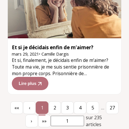
Et si je décidais enfin de m’aimer?
mars 29, 2021
•
Camille Dargis
Et si, finalement, je décidais enfin de m’aimer?
Toute ma vie, je me suis sentie prisonnière de
mon propre corps. Prisonnière de…
Lire plus
««
‹
1
2
3
4
5
…
27
sur 235
›
»»
articles