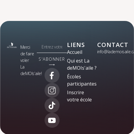
LIENS
CONTACT
Merci
Accueil
info@lademoisaile.c
de faire
S'ABONNER
voler
Qui est La
⟶
La
deMOIs'aile ?
deMOIs’aile!
Écoles
participantes
Inscrire
votre école